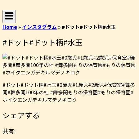
コ
ホ
ン
ー
テ
ム
Home
»
インスタグラム
»
#ドット#ドット柄#水玉
ン
ツ
#ドット#ドット柄#水玉
へ
ス
キ
ッ
プ
#ドット#ドット柄#水玉#0歳児#1歳児#2歳児#保育室#舞多
聞#舞多聞100年の杜 #舞多聞もりの保育園#もりの保育園#
ホイクエンガデキルマデノキロク
シェアする
共有: