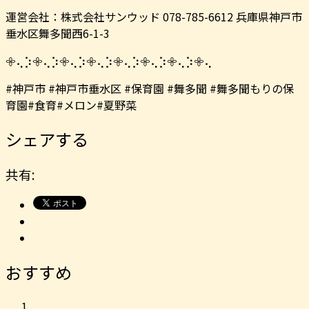
運営会社：株式会社サンウッド 078-785-6612 兵庫県神戸市
垂水区舞多聞西6-1-3
𖧷⢄⡱𖧷⢄⡱𖧷⢄⡱𖧷⢄⡱𖧷⢄⡱𖧷⢄⡱𖧷⢄⡱𖧷⢄
#神戸市 #神戸市垂水区 #保育園 #舞多聞 #舞多聞もりの保
育園#食育#メロン#夏野菜
シェアする
共有:
おすすめ