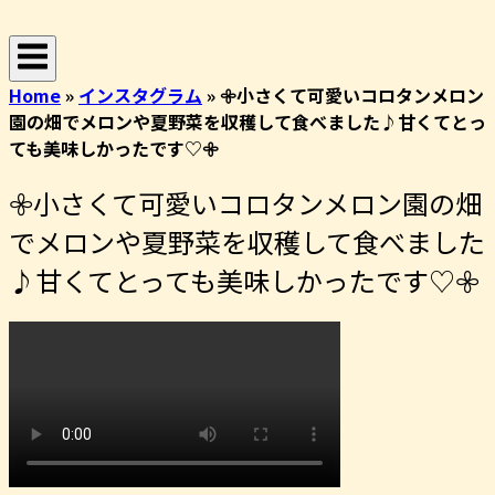
コ
ホ
ン
ー
テ
ム
Home
»
インスタグラム
»
𖧷小さくて可愛いコロタンメロン
ン
園の畑でメロンや夏野菜を収穫して食べました♪甘くてとっ
ツ
ても美味しかったです♡𖧷
へ
ス
𖧷小さくて可愛いコロタンメロン園の畑
キ
ッ
でメロンや夏野菜を収穫して食べました
プ
♪甘くてとっても美味しかったです♡𖧷