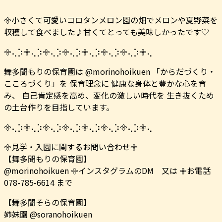
𖧷小さくて可愛いコロタンメロン園の畑でメロンや夏野菜を
収穫して食べました♪甘くてとっても美味しかったです♡
𖧷⢄⡱𖧷⢄⡱𖧷⢄⡱𖧷⢄⡱𖧷⢄⡱𖧷⢄⡱𖧷⢄⡱𖧷⢄
舞多聞もりの保育園は @morinohoikuen 「からだづくり・
こころづくり」を 保育理念に 健康な身体と豊かな心を育
み、 自己肯定感を高め、変化の激しい時代を 生き抜くため
の土台作りを目指しています。
𖧷⢄⡱𖧷⢄⡱𖧷⢄⡱𖧷⢄⡱𖧷⢄⡱𖧷⢄⡱𖧷⢄⡱𖧷⢄
𖧷見学・入園に関するお問い合わせ𖧷
【舞多聞もりの保育園】
@morinohoikuen 𖧷インスタグラムのDM 又は 𖧷お電話
078-785-6614 まで
【舞多聞そらの保育園】
姉妹園 @soranohoikuen