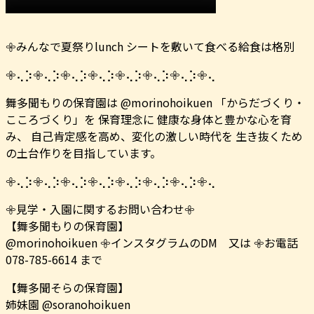
𖧷みんなで夏祭りlunch シートを敷いて食べる給食は格別️
𖧷⢄⡱𖧷⢄⡱𖧷⢄⡱𖧷⢄⡱𖧷⢄⡱𖧷⢄⡱𖧷⢄⡱𖧷⢄
舞多聞もりの保育園は @morinohoikuen 「からだづくり・
こころづくり」を 保育理念に 健康な身体と豊かな心を育
み、 自己肯定感を高め、変化の激しい時代を 生き抜くため
の土台作りを目指しています。
𖧷⢄⡱𖧷⢄⡱𖧷⢄⡱𖧷⢄⡱𖧷⢄⡱𖧷⢄⡱𖧷⢄⡱𖧷⢄
𖧷見学・入園に関するお問い合わせ𖧷
【舞多聞もりの保育園】
@morinohoikuen 𖧷インスタグラムのDM 又は 𖧷お電話
078-785-6614 まで
【舞多聞そらの保育園】
姉妹園 @soranohoikuen