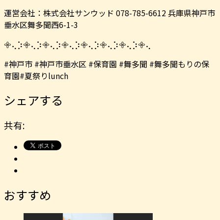
運営会社：株式会社サンウッド 078-785-6612 兵庫県神戸市
垂水区舞多聞西6-1-3
𖧷⢄⡱𖧷⢄⡱𖧷⢄⡱𖧷⢄⡱𖧷⢄⡱𖧷⢄⡱𖧷⢄⡱𖧷⢄
#神戸市 #神戸市垂水区 #保育園 #舞多聞 #舞多聞もりの保
育園#夏祭りlunch
シェアする
共有:
おすすめ