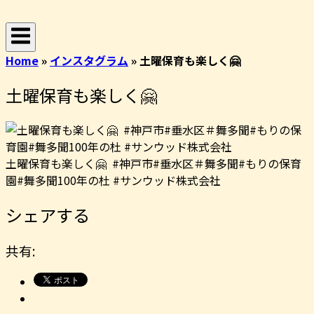
コ
ホ
ン
ー
テ
ム
Home
»
インスタグラム
»
土曜保育も楽しく🤗
ン
ツ
土曜保育も楽しく🤗
へ
ス
キ
ッ
土曜保育も楽しく🤗 ️ #神戸市#垂水区＃舞多聞#もりの保育
プ
園#舞多聞100年の杜 #サンウッド株式会社
シェアする
共有: