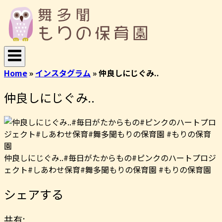
コ
ホ
ン
ー
テ
ム
ン
ツ
へ
Home
»
インスタグラム
»
仲良しにじぐみ..
ス
キ
仲良しにじぐみ..
ッ
プ
仲良しにじぐみ..#毎日がたからもの#ピンクのハートプロジ
ェクト#しあわせ保育#舞多聞もりの保育園 #もりの保育園
シェアする
共有: