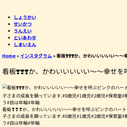
コ
ホ
ン
ー
しょうかい
テ
ム
せいかつ
ン
うんえい
ツ
といあわせ
へ
しまいえん
ス
キ
Home
»
インスタグラム
»
看板❣️❣️❣️か、かわいいいいい
ッ
プ
看板❣️❣️❣️か、かわいいいいい〜〜幸
看板❣❣❣か、かわいいいいい〜〜幸せを呼ぶピンクのハート
子さまの成長を願っています︎.#0歳児#1歳児#2歳児#保育
う#目は年輪#年輪