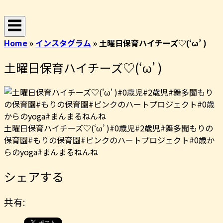
コ
ホ
ン
ー
テ
ム
Home
»
インスタグラム
»
土曜日保育ハイチーズ♡︎(‘ω’︎ )
ン
ツ
土曜日保育ハイチーズ♡︎(‘ω’︎ )
へ
ス
キ
ッ
プ
土曜日保育ハイチーズ♡︎(‘ω’︎ )#0歳児#2歳児#舞多聞もりの
保育園#もりの保育園#ピンクのハートプロジェクト#0歳か
らのyoga#まんまるねんね
シェアする
共有: