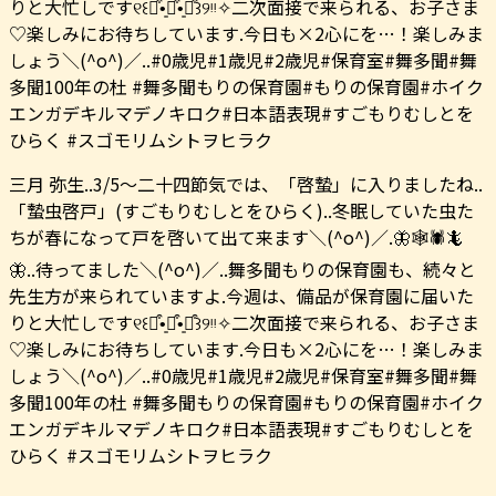
三月 弥生..3/5〜二十四節気では、「啓蟄」に入りましたね..
「蟄虫啓戸」(すごもりむしとをひらく)..冬眠していた虫た
ちが春になって戸を啓いて出て来ます＼(^o^)／.🦋🕸🕷🦎
🦋..待ってました＼(^o^)／..舞多聞もりの保育園も、続々と
先生方が来られていますよ︎.今週は、備品が保育園に届いた
りと大忙しです୧꒰๑͒•͈ꇵ͒•͈๑͒꒱୨ᵎᵎ✧二次面接で来られる、お子さま
♡楽しみにお待ちしています.今日も︎×2心にを…！楽しみま
しょう＼(^o^)／..#0歳児#1歳児#2歳児#保育室#舞多聞#舞
多聞100年の杜 #舞多聞もりの保育園#もりの保育園#ホイク
エンガデキルマデノキロク#日本語表現#すごもりむしとを
ひらく #スゴモリムシトヲヒラク