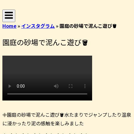
コ
ホ
ン
ー
テ
ム
Home
»
インスタグラム
»
園庭の砂場で泥んこ遊び🪣
ン
ツ
園庭の砂場で泥んこ遊び🪣
へ
ス
キ
ッ
プ
𖧷園庭の砂場で泥んこ遊び🪣水たまりでジャンプしたり温泉
に浸かったり泥の感触を楽しみました︎