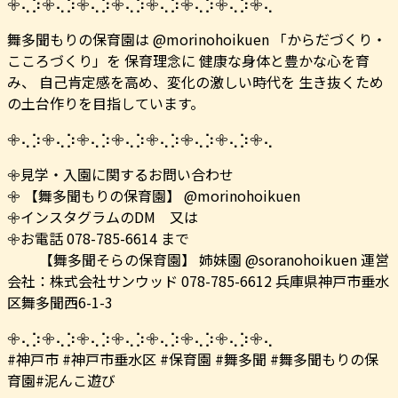
𖧷⢄⡱𖧷⢄⡱𖧷⢄⡱𖧷⢄⡱𖧷⢄⡱𖧷⢄⡱𖧷⢄⡱𖧷⢄
舞多聞もりの保育園は @morinohoikuen 「からだづくり・
こころづくり」を 保育理念に 健康な身体と豊かな心を育
み、 自己肯定感を高め、変化の激しい時代を 生き抜くため
の土台作りを目指しています。
𖧷⢄⡱𖧷⢄⡱𖧷⢄⡱𖧷⢄⡱𖧷⢄⡱𖧷⢄⡱𖧷⢄⡱𖧷⢄
𖧷見学・入園に関するお問い合わせ
𖧷 【舞多聞もりの保育園】 @morinohoikuen
𖧷インスタグラムのDM 又は
𖧷お電話 078-785-6614 まで
【舞多聞そらの保育園】 姉妹園 @soranohoikuen 運営
会社：株式会社サンウッド 078-785-6612 兵庫県神戸市垂水
区舞多聞西6-1-3
𖧷⢄⡱𖧷⢄⡱𖧷⢄⡱𖧷⢄⡱𖧷⢄⡱𖧷⢄⡱𖧷⢄⡱𖧷⢄
#神戸市 #神戸市垂水区 #保育園 #舞多聞 #舞多聞もりの保
育園#泥んこ遊び