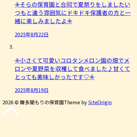
𖧷そらの保育園と合同で夏祭りをしましたい
つもと違う雰囲気にドキドキ保護者の方と一
緒に楽しみましたよ︎𖧷
2025年8月22日
𖧷小さくて可愛いコロタンメロン園の畑でメ
ロンや夏野菜を収穫して食べました♪甘くて
とっても美味しかったです♡𖧷
2025年8月19日
2026 © 舞多聞もりの保育園
Theme by
SiteOrigin
先
頭
に
戻