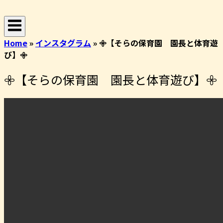
コ
ホ
ン
ー
テ
ム
Home
»
インスタグラム
»
𖧷【そらの保育園 園長と体育遊
ン
び】𖧷
ツ
へ
𖧷【そらの保育園 園長と体育遊び】𖧷
ス
キ
ッ
プ