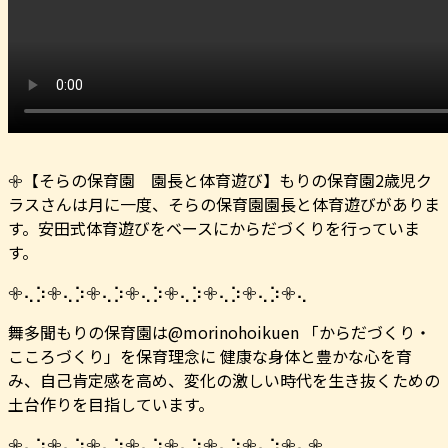
𖧷【そらの保育園 園長と体育遊び】もりの保育園2歳児ク
ラスさんは月に一度、そらの保育園園長と体育遊びがありま
す。安田式体育遊びをベースにからだづくりを行っていま
す。
𖧷⢄⡱𖧷⢄⡱𖧷⢄⡱𖧷⢄⡱𖧷⢄⡱𖧷⢄⡱𖧷⢄⡱𖧷⢄
舞多聞もりの保育園は@morinohoikuen 「からだづくり・
こころづくり」を保育理念に 健康な身体と豊かな心を育
み、自己肯定感を高め、変化の激しい時代を生き抜くための
土台作りを目指しています。
𖧷⢄⡱𖧷⢄⡱𖧷⢄⡱𖧷⢄⡱𖧷⢄⡱𖧷⢄⡱𖧷⢄⡱𖧷⢄𖧷