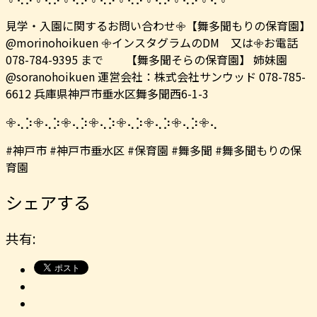
見学・入園に関するお問い合わせ𖧷【舞多聞もりの保育園】
@morinohoikuen 𖧷インスタグラムのDM 又は𖧷お電話
078-784-9395 まで 【舞多聞そらの保育園】 姉妹園
@soranohoikuen 運営会社：株式会社サンウッド 078-785-
6612 兵庫県神戸市垂水区舞多聞西6-1-3
𖧷⢄⡱𖧷⢄⡱𖧷⢄⡱𖧷⢄⡱𖧷⢄⡱𖧷⢄⡱𖧷⢄⡱𖧷⢄
#神戸市 #神戸市垂水区 #保育園 #舞多聞 #舞多聞もりの保
育園
シェアする
共有: