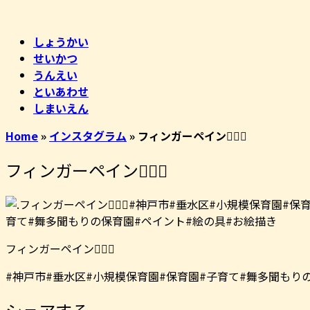
コ
ホ
ン
ー
しょうかい
テ
ム
せいかつ
ン
うんえい
ツ
といあわせ
へ
しまいえん
ス
キ
Home
»
インスタグラム
»
フィンガーペイント🏻‍🏻‍
ッ
プ
フィンガーペイント🏻‍🏻‍
フィンガーペイント🏻‍🏻‍
#神戸市#垂水区#小規模保育園#保育園#子育て#舞多聞もり