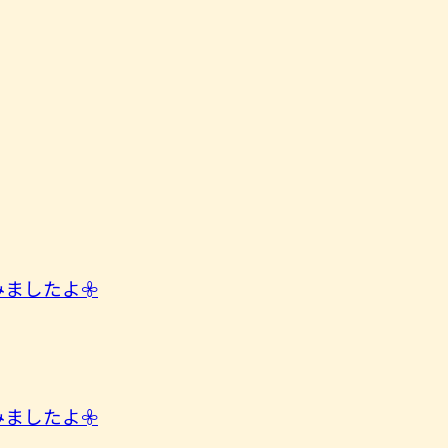
したよ︎𖧷
したよ︎𖧷