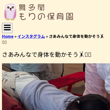
コ
ホ
ン
ー
テ
ム
ン
ツ
へ
Home
»
インスタグラム
»
さあみんなで身体を動かそう🤸
ス
🤸‍♀️
キ
ッ
さあみんなで身体を動かそう🤸🤸‍♀️
プ