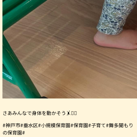
さあみんなで身体を動かそう🤸🤸‍♀️
#神戸市#垂水区#小規模保育園#保育園#子育て#舞多聞もり
の保育園#