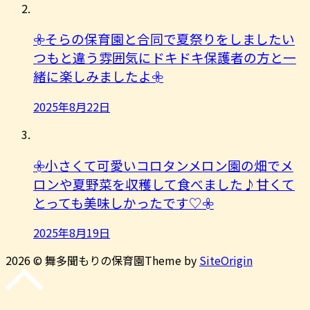
𖧷そらの保育園と合同で夏祭りをしましたい
つもと違う雰囲気にドキドキ保護者の方と一
緒に楽しみましたよ︎𖧷
2025年8月22日
𖧷小さくて可愛いコロタンメロン園の畑でメ
ロンや夏野菜を収穫して食べました♪甘くて
とっても美味しかったです♡𖧷
2025年8月19日
2026 © 舞多聞もりの保育園
Theme by
SiteOrigin
先
頭
に