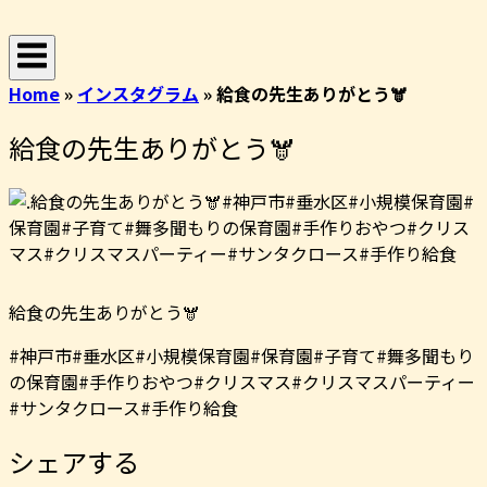
コ
ホ
ン
ー
テ
ム
Home
»
インスタグラム
»
給食の先生ありがとう🫎️
ン
ツ
給食の先生ありがとう🫎️
へ
ス
キ
ッ
プ
給食の先生ありがとう🫎️
#神戸市#垂水区#小規模保育園#保育園#子育て#舞多聞もり
の保育園#手作りおやつ#クリスマス#クリスマスパーティー
#サンタクロース#手作り給食
シェアする