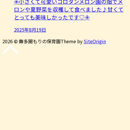
𖧷小さくて可愛いコロタンメロン園の畑でメ
ロンや夏野菜を収穫して食べました♪甘くて
とっても美味しかったです♡𖧷
2025年8月19日
2026 © 舞多聞もりの保育園
Theme by
SiteOrigin
先
頭
に
戻
る