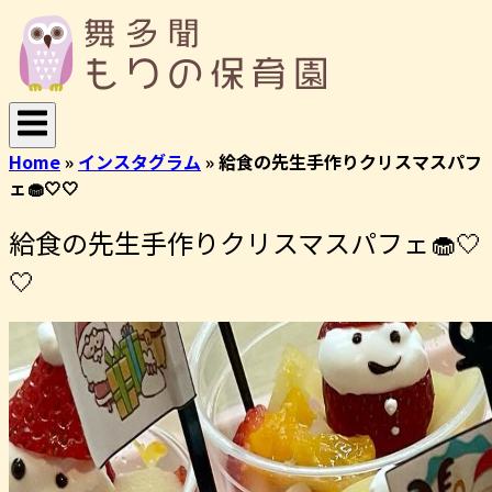
コ
ホ
ン
ー
テ
ム
ン
ツ
へ
Home
»
インスタグラム
»
給食の先生手作りクリスマスパフ
ス
ェ🧁🤍🤍
キ
ッ
給食の先生手作りクリスマスパフェ🧁🤍
プ
🤍