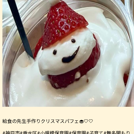
給食の先生手作りクリスマスパフェ🧁🤍🤍
#神戸市#垂水区#小規模保育園#保育園#子育て#舞多聞もり