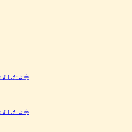
したよ︎𖧷
したよ︎𖧷