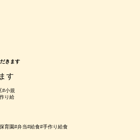
ただきます
ます
保育園#弁当#給食#手作り給食