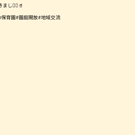
した🏻🥤
の保育園#園庭開放#地域交流