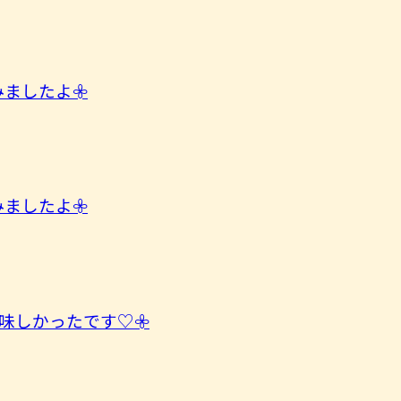
したよ︎𖧷
したよ︎𖧷
味しかったです♡𖧷