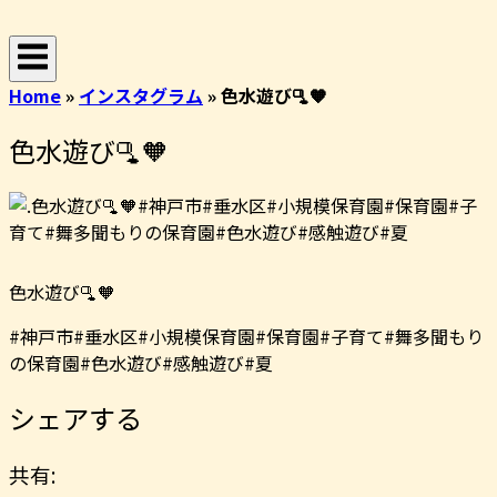
コ
ホ
ン
ー
テ
ム
Home
»
インスタグラム
»
色水遊び🫗🧡
ン
ツ
色水遊び🫗🧡
へ
ス
キ
ッ
プ
色水遊び🫗🧡
#神戸市#垂水区#小規模保育園#保育園#子育て#舞多聞もり
の保育園#色水遊び#感触遊び#夏
シェアする
共有: