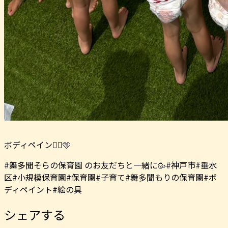
ボディペイント🏻🩵
#舞多聞そらの保育園 のお友だちと一緒に🥳#神戸市#垂水
区#小規模保育園#保育園#子育て#舞多聞もりの保育園#ボ
ディペイント#絵の具
シェアする