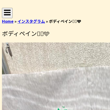
コ
ホ
ン
ー
テ
ム
Home
»
インスタグラム
»
ボディペイント🏻🩵
ン
ツ
ボディペイント🏻🩵
へ
ス
キ
ッ
プ