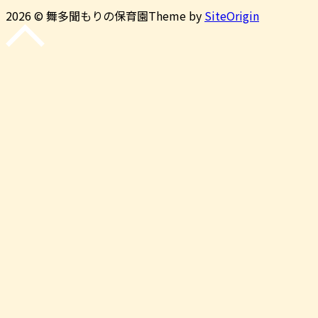
2026 © 舞多聞もりの保育園
Theme by
SiteOrigin
先
頭
に
戻
る