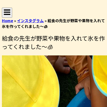
コ
ホ
ン
ー
テ
ム
Home
»
インスタグラム
»
給食の先生が野菜や果物を入れて
ン
氷を作ってくれました〜🧊
ツ
へ
給食の先生が野菜や果物を入れて氷を作
ス
キ
ってくれました〜🧊
ッ
プ