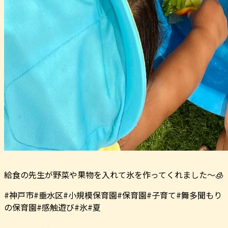
給食の先生が野菜や果物を入れて氷を作ってくれました〜🧊
#神戸市#垂水区#小規模保育園#保育園#子育て#舞多聞もり
の保育園#感触遊び#氷#夏