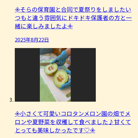
𖧷そらの保育園と合同で夏祭りをしましたい
つもと違う雰囲気にドキドキ保護者の方と一
緒に楽しみましたよ︎𖧷
2025年8月22日
𖧷小さくて可愛いコロタンメロン園の畑でメ
ロンや夏野菜を収穫して食べました♪甘くて
とっても美味しかったです♡𖧷