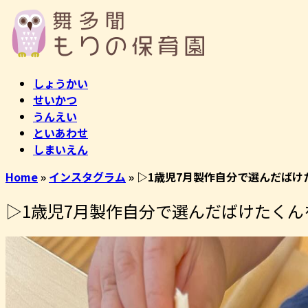
コ
ホ
ン
ー
テ
ム
ン
ツ
しょうかい
へ
せいかつ
ス
うんえい
キ
といあわせ
ッ
しまいえん
プ
Home
»
インスタグラム
»
▷1歳児7月製作自分で選んだばけ
▷1歳児7月製作自分で選んだばけたくん