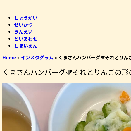
コ
ホ
ン
ー
しょうかい
テ
ム
せいかつ
ン
うんえい
ツ
といあわせ
へ
しまいえん
ス
キ
Home
»
インスタグラム
»
くまさんハンバーグ️🤎それとりん
ッ
プ
くまさんハンバーグ️🤎それとりんごの