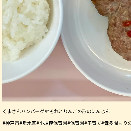
くまさんハンバーグ️🤎それとりんごの形のにんじん
#神戸市#垂水区#小規模保育園#保育園#子育て#舞多聞もり