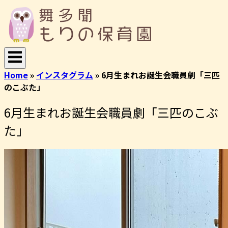
コ
ホ
ン
ー
テ
ム
ン
ツ
へ
Home
»
インスタグラム
»
6月生まれお誕生会職員劇「三匹
ス
のこぶた」
キ
ッ
6月生まれお誕生会職員劇「三匹のこぶ
プ
た」