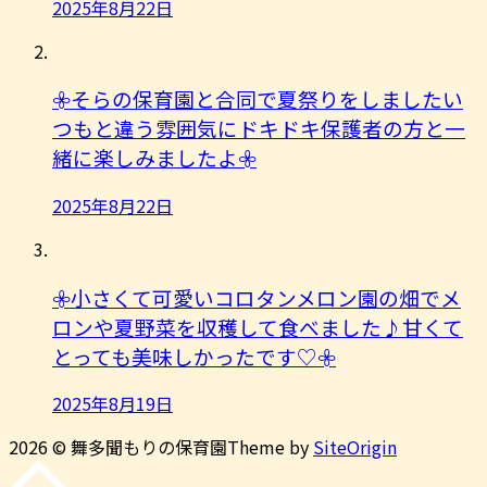
2025年8月22日
𖧷そらの保育園と合同で夏祭りをしましたい
つもと違う雰囲気にドキドキ保護者の方と一
緒に楽しみましたよ︎𖧷
2025年8月22日
𖧷小さくて可愛いコロタンメロン園の畑でメ
ロンや夏野菜を収穫して食べました♪甘くて
とっても美味しかったです♡𖧷
2025年8月19日
2026 © 舞多聞もりの保育園
Theme by
SiteOrigin
先