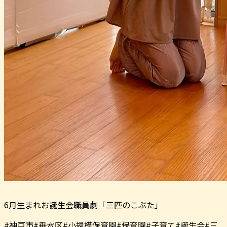
6月生まれお誕生会職員劇「三匹のこぶた」
#神戸市#垂水区#小規模保育園#保育園#子育て#誕生会#三