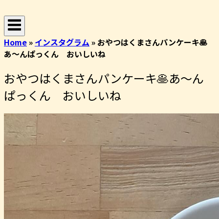
コ
ホ
ン
ー
テ
ム
Home
»
インスタグラム
»
おやつはくまさんパンケーキ🥞
ン
あ〜んぱっくん おいしいね
ツ
へ
おやつはくまさんパンケーキ🥞あ〜ん
ス
キ
ぱっくん おいしいね
ッ
プ