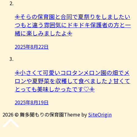
𖧷そらの保育園と合同で夏祭りをしましたい
つもと違う雰囲気にドキドキ保護者の方と一
緒に楽しみましたよ︎𖧷
2025年8月22日
𖧷小さくて可愛いコロタンメロン園の畑でメ
ロンや夏野菜を収穫して食べました♪甘くて
とっても美味しかったです♡𖧷
2025年8月19日
2026 © 舞多聞もりの保育園
Theme by
SiteOrigin
先
頭
に