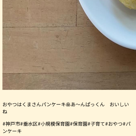
おやつはくまさんパンケーキ🥞あ〜んぱっくん おいしい
ね
#神戸市#垂水区#小規模保育園#保育園#子育て#おやつ#パ
ンケーキ