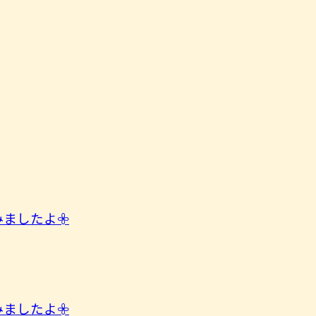
したよ︎𖧷
したよ︎𖧷