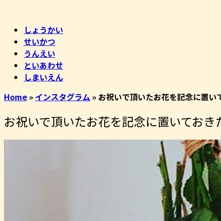
コ
ホ
ン
ー
しょうかい
テ
ム
せいかつ
ン
うんえい
ツ
といあわせ
へ
しまいえん
ス
キ
Home
»
インスタグラム
»
お祝いで頂いたお花を記念に置いて
ッ
プ
お祝いで頂いたお花を記念に置いておきた