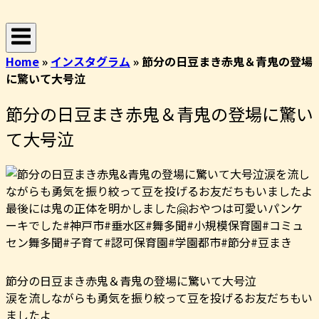
コ
ホ
ン
ー
テ
ム
Home
»
インスタグラム
»
節分の日豆まき赤鬼＆青鬼の登場
ン
に驚いて大号泣
ツ
へ
節分の日豆まき赤鬼＆青鬼の登場に驚い
ス
キ
て大号泣
ッ
プ
節分の日豆まき赤鬼＆青鬼の登場に驚いて大号泣
涙を流しながらも勇気を振り絞って豆を投げるお友だちもい
ましたよ