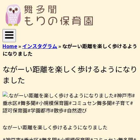
コ
ホ
ン
ー
テ
ム
ン
ツ
へ
Home
»
インスタグラム
»
ながーい距離を楽しく歩けるよう
ス
になりました
キ
ッ
ながーい距離を楽しく歩けるようになり
プ
ました
ながーい距離を楽しく歩けるようになりました
#神戸市#垂水区#舞多聞#小規模保育園#コミュセン舞多聞#