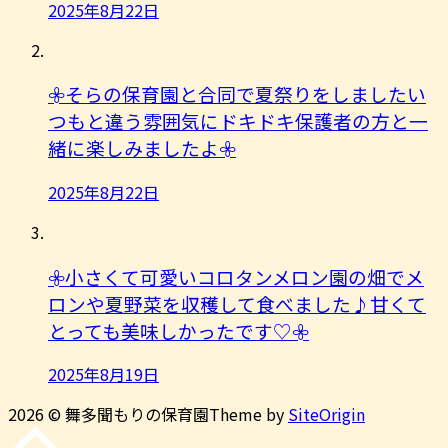
2025年8月22日
𖧷そらの保育園と合同で夏祭りをしましたい
つもと違う雰囲気にドキドキ保護者の方と一
緒に楽しみましたよ︎𖧷
2025年8月22日
𖧷小さくて可愛いコロタンメロン園の畑でメ
ロンや夏野菜を収穫して食べました♪甘くて
とっても美味しかったです♡𖧷
2025年8月19日
2026 © 舞多聞もりの保育園
Theme by
SiteOrigin
先