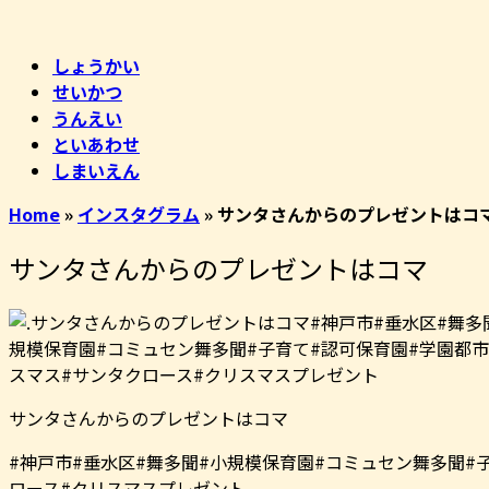
コ
ホ
ン
ー
しょうかい
テ
ム
せいかつ
ン
うんえい
ツ
といあわせ
へ
しまいえん
ス
キ
Home
»
インスタグラム
»
サンタさんからのプレゼントはコ
ッ
プ
サンタさんからのプレゼントはコマ
サンタさんからのプレゼントはコマ
#神戸市#垂水区#舞多聞#小規模保育園#コミュセン舞多聞#
ロース#クリスマスプレゼント