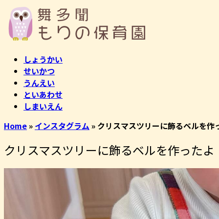
コ
ホ
ン
ー
テ
ム
ン
ツ
しょうかい
へ
せいかつ
ス
うんえい
キ
といあわせ
ッ
しまいえん
プ
Home
»
インスタグラム
»
クリスマスツリーに飾るベルを作
クリスマスツリーに飾るベルを作ったよ