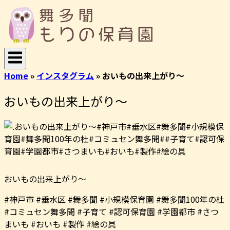
コ
ホ
ン
ー
テ
ム
ン
ツ
へ
Home
»
インスタグラム
»
おいもの出来上がり〜
ス
キ
おいもの出来上がり〜
ッ
プ
おいもの出来上がり〜
#神戸市 #垂水区 #舞多聞 #小規模保育園 #舞多聞100年の杜
#コミュセン舞多聞 #子育て #認可保育園 #学園都市 #さつ
まいも #おいも #製作 #絵の具