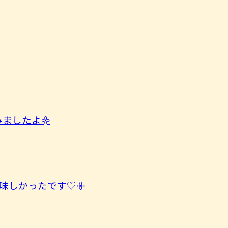
したよ︎𖧷
味しかったです♡𖧷