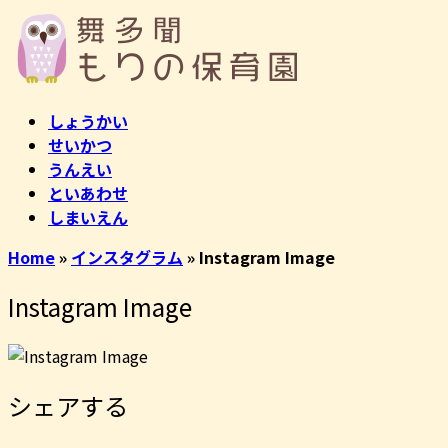
コ
ホ
ン
ー
テ
ム
ン
ツ
しょうかい
へ
せいかつ
ス
うんえい
キ
といあわせ
ッ
しまいえん
プ
Home
»
インスタグラム
»
Instagram Image
Instagram Image
シェアする