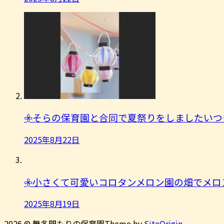
𖧷そらの保育園と合同で夏祭りをしましたいつ
2025年8月22日
𖧷小さくて可愛いコロタンメロン園の畑でメロ
2025年8月19日
2026 © 舞多聞もりの保育園
Theme by
SiteOrigin