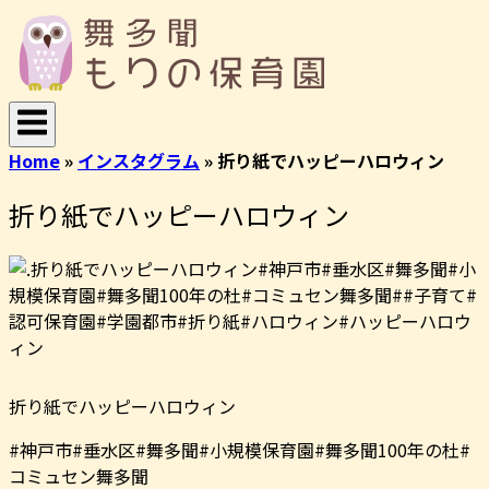
コ
ホ
ン
ー
テ
ム
ン
ツ
へ
Home
»
インスタグラム
»
折り紙でハッピーハロウィン
ス
キ
折り紙でハッピーハロウィン
ッ
プ
折り紙でハッピーハロウィン
#神戸市#垂水区#舞多聞#小規模保育園#舞多聞100年の杜#
コミュセン舞多聞