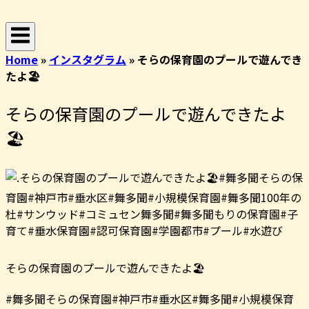
コ
ホ
ン
ー
テ
ム
Home
»
インスタグラム
»
そらの保育園のプールで遊んでき
ン
たよ🏖️️
ツ
へ
そらの保育園のプールで遊んできたよ
ス
キ
🏖️️
ッ
プ
そらの保育園のプールで遊んできたよ🏖️️
#舞多聞そらの保育園#神戸市#垂水区#舞多聞#小規模保育