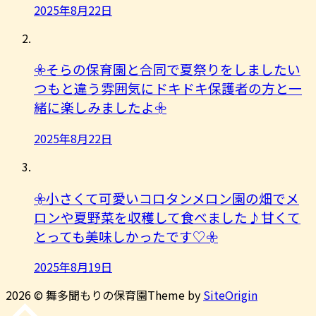
2025年8月22日
𖧷そらの保育園と合同で夏祭りをしましたい
つもと違う雰囲気にドキドキ保護者の方と一
緒に楽しみましたよ︎𖧷
2025年8月22日
𖧷小さくて可愛いコロタンメロン園の畑でメ
ロンや夏野菜を収穫して食べました♪甘くて
とっても美味しかったです♡𖧷
2025年8月19日
2026 © 舞多聞もりの保育園
Theme by
SiteOrigin
先