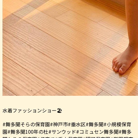
水着ファッションショー🏖️
#舞多聞そらの保育園#神戸市#垂水区#舞多聞#小規模保育
園#舞多聞100年の杜#サンウッド#コミュセン舞多聞#舞多