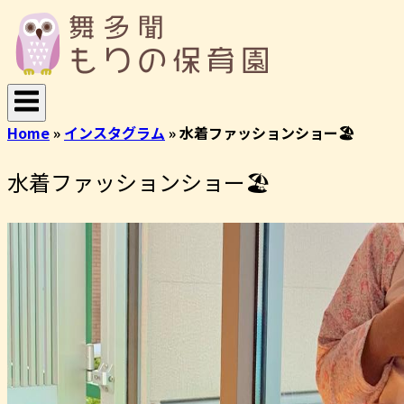
コ
ホ
ン
ー
テ
ム
ン
ツ
へ
Home
»
インスタグラム
»
水着ファッションショー🏖️
ス
キ
水着ファッションショー🏖️
ッ
プ