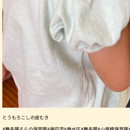
とうもろこしの皮むき
#舞多聞そらの保育園#神戸市#垂水区#舞多聞#小規模保育園#