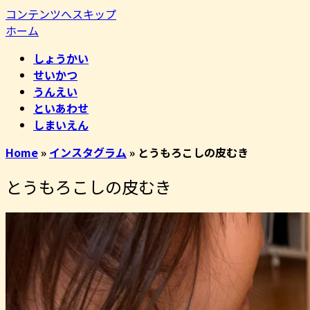
コンテンツへスキップ
ホーム
しょうかい
せいかつ
うんえい
といあわせ
しまいえん
Home
»
インスタグラム
»
とうもろこしの皮むき
とうもろこしの皮むき