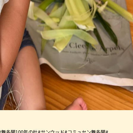
舞多聞100年の杜#サンウッド#コミュセン舞多聞#