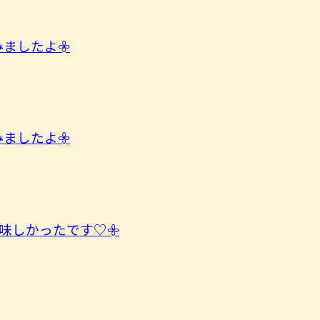
したよ︎𖧷
したよ︎𖧷
味しかったです♡𖧷