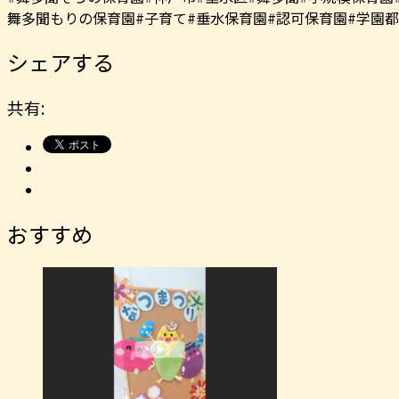
舞多聞もりの保育園#子育て#垂水保育園#認可保育園#学園
シェアする
共有:
おすすめ