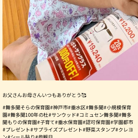
お父さんお母さんいつもありがとう🥰
#舞多聞そらの保育園#神戸市#垂水区#舞多聞#小規模保育
園#舞多聞100年の杜#サンウッド#コミュセン舞多聞#舞多
聞もりの保育園#子育て#垂水保育園#認可保育園#学園都市
#プレゼント#サプライズプレゼント#野菜スタンプ#クレヨ
ン#シール貼り#参観日