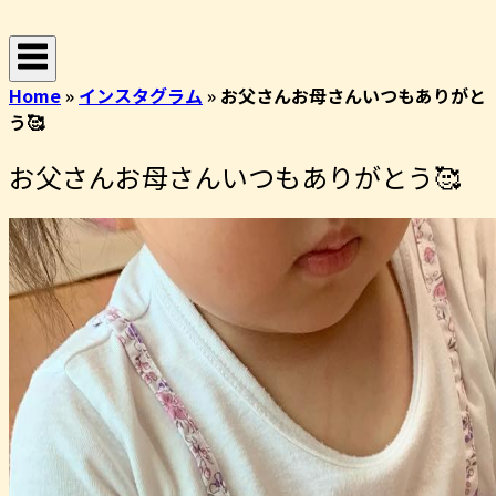
コ
ホ
ン
ー
テ
ム
Home
»
インスタグラム
»
お父さんお母さんいつもありがと
ン
う🥰
ツ
へ
お父さんお母さんいつもありがとう🥰
ス
キ
ッ
プ