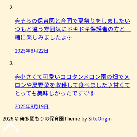
𖧷そらの保育園と合同で夏祭りをしましたい
つもと違う雰囲気にドキドキ保護者の方と一
緒に楽しみましたよ︎𖧷
2025年8月22日
𖧷小さくて可愛いコロタンメロン園の畑でメ
ロンや夏野菜を収穫して食べました♪甘くて
とっても美味しかったです♡𖧷
2025年8月19日
2026 © 舞多聞もりの保育園
Theme by
SiteOrigin
先
頭