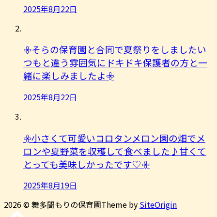
2025年8月22日
𖧷そらの保育園と合同で夏祭りをしましたい
つもと違う雰囲気にドキドキ保護者の方と一
緒に楽しみましたよ︎𖧷
2025年8月22日
𖧷小さくて可愛いコロタンメロン園の畑でメ
ロンや夏野菜を収穫して食べました♪甘くて
とっても美味しかったです♡𖧷
2025年8月19日
2026 © 舞多聞もりの保育園
Theme by
SiteOrigin
先