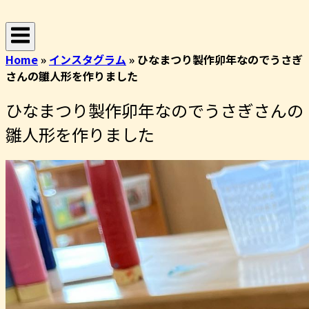
コ
ホ
ン
ー
テ
ム
Home
»
インスタグラム
»
ひなまつり製作卯年なのでうさぎ
ン
さんの雛人形を作りました
ツ
へ
ひなまつり製作卯年なのでうさぎさんの
ス
キ
雛人形を作りました
ッ
プ