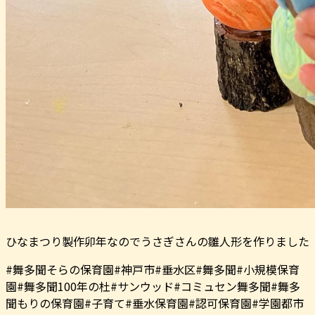
ひなまつり製作卯年なのでうさぎさんの雛人形を作りました
#舞多聞そらの保育園#神戸市#垂水区#舞多聞#小規模保育
園#舞多聞100年の杜#サンウッド#コミュセン舞多聞#舞多
聞もりの保育園#子育て#垂水保育園#認可保育園#学園都市