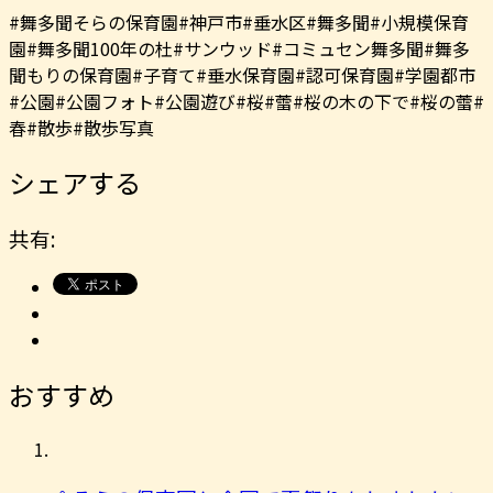
#舞多聞そらの保育園#神戸市#垂水区#舞多聞#小規模保育
園#舞多聞100年の杜#サンウッド#コミュセン舞多聞#舞多
聞もりの保育園#子育て#垂水保育園#認可保育園#学園都市
#公園#公園フォト#公園遊び#桜#蕾#桜の木の下で#桜の蕾#
春#散歩#散歩写真
シェアする
共有:
おすすめ