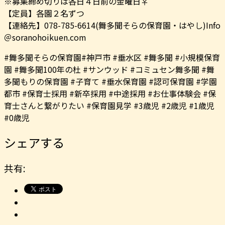
※募集締め切りは各日４日前の金曜日‍♀️
【定員】各園２名ずつ
【連絡先】078-785-6614(舞多聞そらの保育園・はやし)Info
＠soranohoikuen.com
#舞多聞そらの保育園#神戸市 #垂水区 #舞多聞 #小規模保育
園 #舞多聞100年の杜 #サンウッド #コミュセン舞多聞 #舞
多聞もりの保育園 #子育て #垂水保育園 #認可保育園 #学園
都市 #保育士採用 #新卒採用 #中途採用 #お仕事体験会 #保
育士さんと繋がりたい #保育園見学 #3歳児 #2歳児 #1歳児
#0歳児
シェアする
共有: