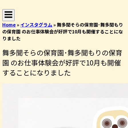
コ
ホ
ン
ー
テ
ム
Home
»
インスタグラム
»
舞多聞そらの保育園･舞多聞もり
ン
の保育園 のお仕事体験会が好評で10月も開催することにな
ツ
りました
へ
ス
舞多聞そらの保育園･舞多聞もりの保育
キ
ッ
園 のお仕事体験会が好評で10月も開催
プ
することになりました