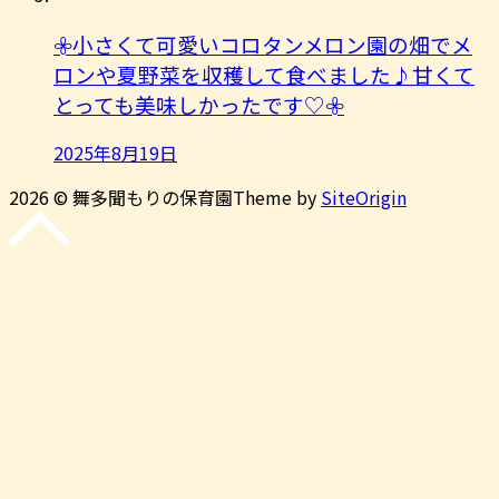
𖧷小さくて可愛いコロタンメロン園の畑でメ
ロンや夏野菜を収穫して食べました♪甘くて
とっても美味しかったです♡𖧷
2025年8月19日
2026 © 舞多聞もりの保育園
Theme by
SiteOrigin
先
頭
に
戻
る