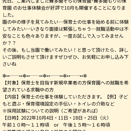
先日、ご案内しました舞多聞そらの保育園･舞多聞もりの保
育園 のお仕事体験会が好評で10月も開催することになりま
した。
園の中の様子を見てみたい…保育士の仕事を始める前に体験
してみたい…いきなり面接は緊張しちゃう…就職活動中は不
安なことも色々ありますが、一度お試しで入ってみません
か？？
その後、もし当園で働いてみたい！と思って頂けたら、詳し
いご説明もさせて頂けますぜひぜひ、お気軽にお申し込み下
さいね
✼••┈┈••✼••┈┈••✼••┈┈••✼••┈┈••✼
【対象】保育士を目指す新規卒業者の方保育園への就職を希
望されている求職中の方️
【内容】保育士の仕事を体験していただきます。【例】子ど
もと遊ぶ・保育環境設定の手伝い・トイレの介助など
※採用試験についての説明（ご希望があれば）️
【日時】2022年10月4日・11日・18日・25日（火）
午前１０時～１１時頃 or 午後１５時～１６時頃