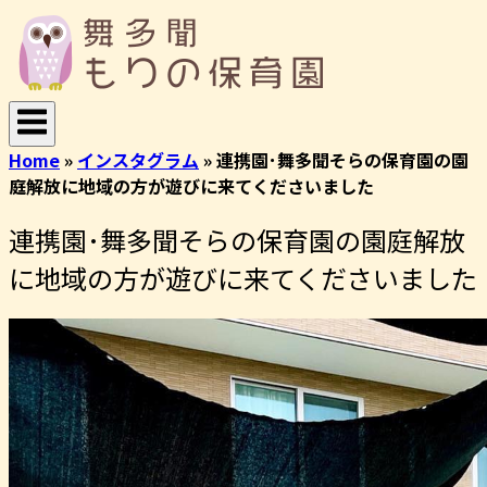
コ
ホ
ン
ー
テ
ム
ン
ツ
へ
Home
»
インスタグラム
»
連携園･舞多聞そらの保育園の園
ス
庭解放に地域の方が遊びに来てくださいました
キ
ッ
連携園･舞多聞そらの保育園の園庭解放
プ
に地域の方が遊びに来てくださいました