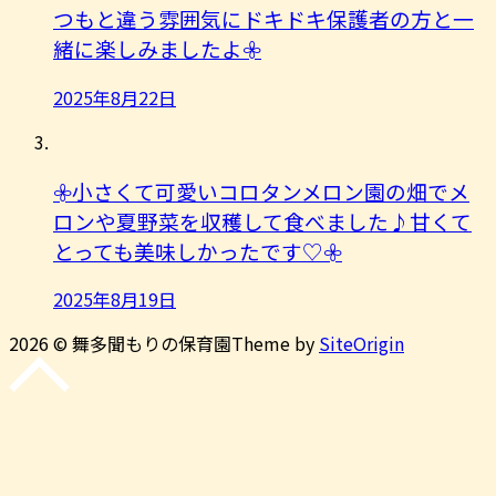
つもと違う雰囲気にドキドキ保護者の方と一
緒に楽しみましたよ︎𖧷
2025年8月22日
𖧷小さくて可愛いコロタンメロン園の畑でメ
ロンや夏野菜を収穫して食べました♪甘くて
とっても美味しかったです♡𖧷
2025年8月19日
2026 © 舞多聞もりの保育園
Theme by
SiteOrigin
先
頭
に
戻
る