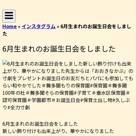
コ
ホ
ン
ー
テ
ム
Home
»
インスタグラム
»
6月生まれのお誕生日会をしまし
ン
た
ツ
へ
6月生まれのお誕生日会をしました
ス
キ
ッ
プ
6月生まれのお誕生日会をしました
新しい飾り付けも出来上がり、華やかになりました