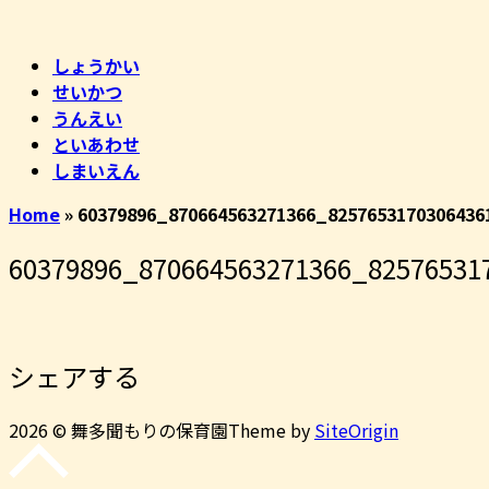
コ
ホ
ン
ー
しょうかい
テ
ム
せいかつ
ン
うんえい
ツ
といあわせ
へ
しまいえん
ス
キ
Home
»
60379896_870664563271366_8257653170306436
ッ
プ
60379896_870664563271366_82576531
シェアする
2026 © 舞多聞もりの保育園
Theme by
SiteOrigin
先
頭