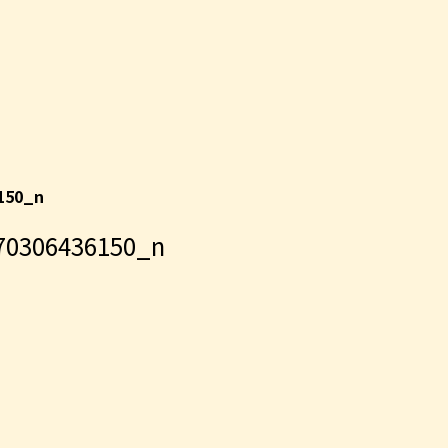
150_n
70306436150_n