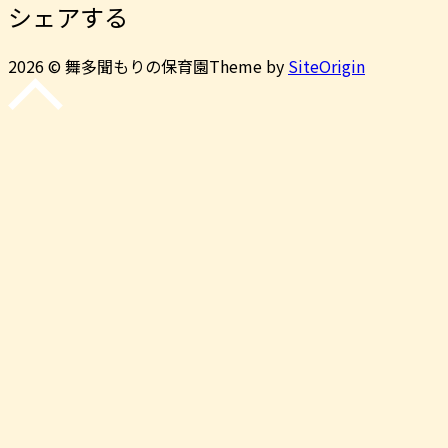
シェアする
2026 © 舞多聞もりの保育園
Theme by
SiteOrigin
先
頭
に
戻
る