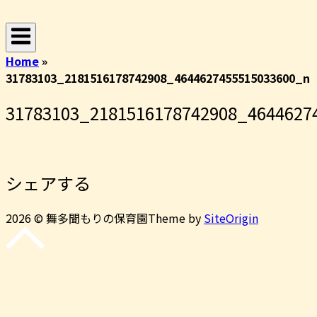
コ
ホ
ン
ー
テ
ム
Home
»
ン
31783103_2181516178742908_4644627455515033600_n
ツ
へ
31783103_2181516178742908_4644627
ス
キ
ッ
プ
シェアする
2026 © 舞多聞もりの保育園
Theme by
SiteOrigin
先
頭
に
戻
る