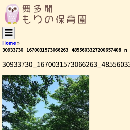
コ
ホ
ン
ー
テ
ム
ン
ツ
へ
Home
»
ス
30933730_1670031573066263_4855603327200657408_n
キ
ッ
30933730_1670031573066263_4855603
プ