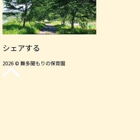
シェアする
2026 © 舞多聞もりの保育園
先
頭
に
戻
る