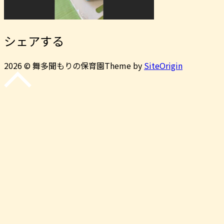
シェアする
2026 © 舞多聞もりの保育園
Theme by
SiteOrigin
先
頭
に
戻
る