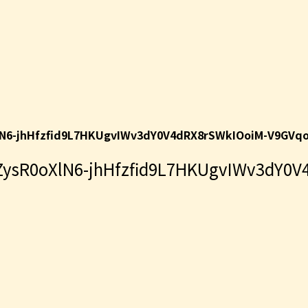
N6-jhHfzfid9L7HKUgvIWv3dY0V4dRX8rSWkIOoiM-V9GV
sR0oXlN6-jhHfzfid9L7HKUgvIWv3dY0V