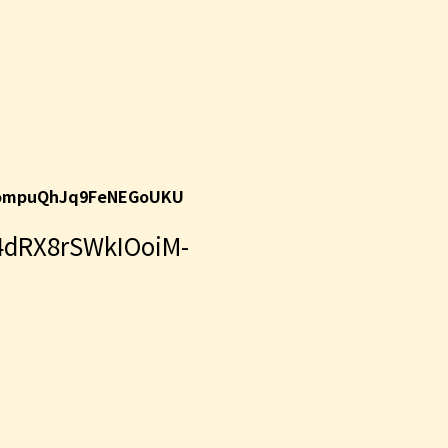
qompuQhJq9FeNEGoUKU
4dRX8rSWkIOoiM-