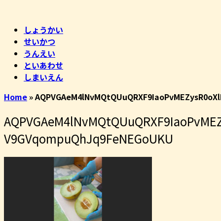
コ
ホ
ン
ー
しょうかい
テ
ム
せいかつ
ン
うんえい
ツ
といあわせ
へ
しまいえん
ス
キ
Home
»
AQPVGAeM4lNvMQtQUuQRXF9IaoPvMEZysR0oXl
ッ
プ
AQPVGAeM4lNvMQtQUuQRXF9IaoPvMEZy
V9GVqompuQhJq9FeNEGoUKU