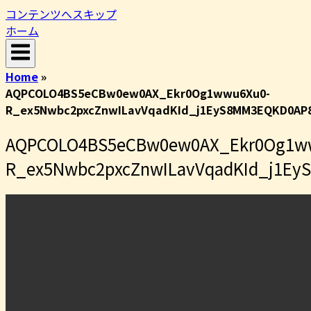
コンテンツへスキップ
ホーム
Home
»
AQPCOLO4BS5eCBw0ew0AX_Ekr0Og1wwu6Xu0-
R_ex5Nwbc2pxcZnwILavVqadKId_j1EyS8MM3EQKD0AP
AQPCOLO4BS5eCBw0ew0AX_Ekr0Og1w
R_ex5Nwbc2pxcZnwILavVqadKId_j1E