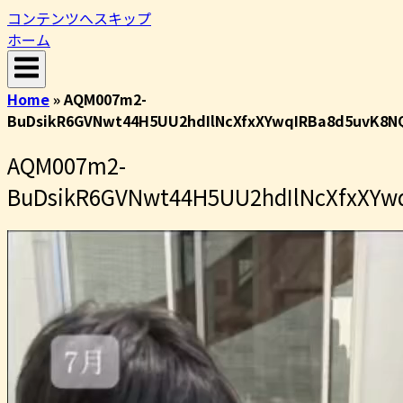
コンテンツへスキップ
ホーム
Home
»
AQM007m2-
BuDsikR6GVNwt44H5UU2hdIlNcXfxXYwqIRBa8d5uvK8NQ
AQM007m2-
BuDsikR6GVNwt44H5UU2hdIlNcXfxXYwq