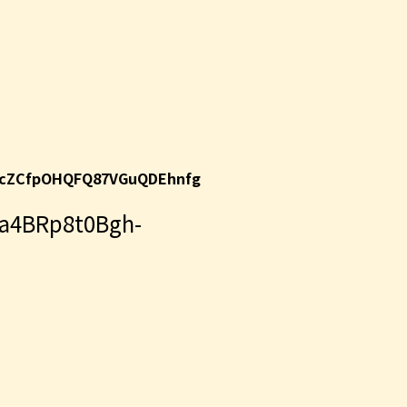
cZCfpOHQFQ87VGuQDEhnfg
4BRp8t0Bgh-