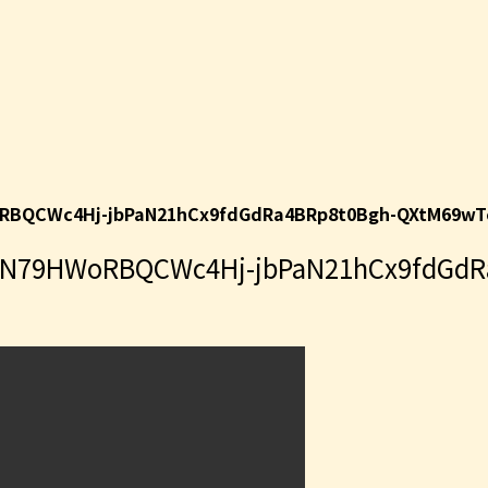
QCWc4Hj-jbPaN21hCx9fdGdRa4BRp8t0Bgh-QXtM69wT
79HWoRBQCWc4Hj-jbPaN21hCx9fdGdRa