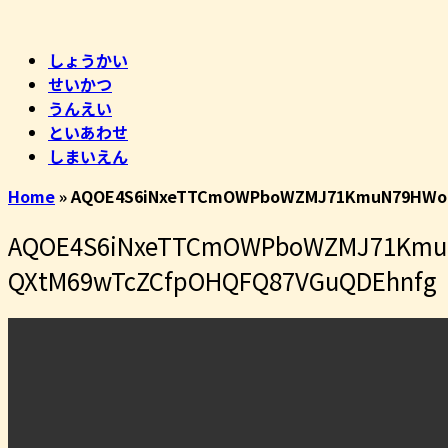
コ
ホ
ン
ー
しょうかい
テ
ム
せいかつ
ン
うんえい
ツ
といあわせ
へ
しまいえん
ス
キ
Home
»
AQOE4S6iNxeTTCmOWPboWZMJ71KmuN79HWoRB
ッ
プ
AQOE4S6iNxeTTCmOWPboWZMJ71KmuN
QXtM69wTcZCfpOHQFQ87VGuQDEhnfg