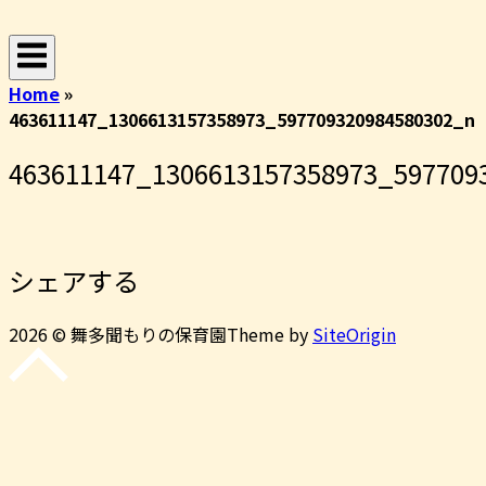
コ
ホ
ン
ー
テ
ム
Home
»
ン
463611147_1306613157358973_597709320984580302_n
ツ
へ
463611147_1306613157358973_597709
ス
キ
ッ
プ
シェアする
2026 © 舞多聞もりの保育園
Theme by
SiteOrigin
先
頭
に
戻
る