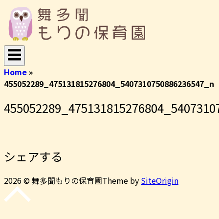
コ
ホ
ン
ー
テ
ム
ン
ツ
へ
Home
»
ス
455052289_475131815276804_5407310750886236547_n
キ
ッ
455052289_475131815276804_5407310
プ
シェアする
2026 © 舞多聞もりの保育園
Theme by
SiteOrigin
先
頭
に